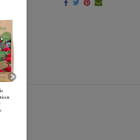
les
Suivant
is
tion
e
e