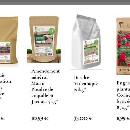
Vous êtes un...
Astuces de pros
Boutique en ligne
Tous les produits
ENGRAI
ENGRAIS A
50,00
€
Amendement
TVA compris
edent
ais
minéral
Basalte
ation
Engra
Marin
Volcanique
e
planta
Poudre de
20kg*
ée
Corn
coquille St
*
broyé
Jacques 3kg*
AJOUTER AU PANIER
850g*
€
10,99
€
33,00
€
8,99
€
Conditions générales
Garantie satisfait ou rembo