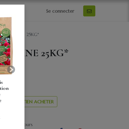
0
Se connecter
S AUTOMNE 25KG*
UTOMNE 25KG*
e
Suivant
is
tion
e
e
ENTRETIEN ACHETER
ursé de 30 jours