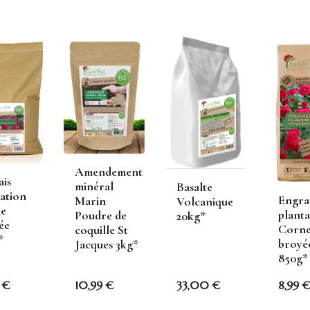
Expédition : 2-3 jours ouvrab
Amendement
edent
ais
minéral
Basalte
ation
Engra
Marin
Volcanique
e
planta
Poudre de
20kg*
Notre sélection pour vous
ée
Corn
coquille St
*
broyé
Jacques 3kg*
850g*
€
10,99
€
33,00
€
8,99
€