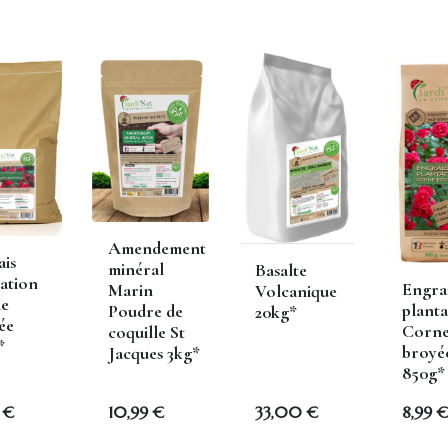
r l'objet de votre demande
en nous indiquant par exemple les
u plus globalement vos objectifs et besoins
Amendement
edent
ais
minéral
Basalte
ation
Engra
Marin
Volcanique
e
planta
Poudre de
20kg*
ée
Corn
coquille St
*
broyé
Jacques 3kg*
850g*
€
10,99
€
33,00
€
8,99
€