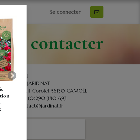
0
Se connecter
ous contacter
Jardi'Nat
Suivant
sarl JARID'NAT
is
1, le petit Corolet 56130 CAMOËL
tion
+33 (0)290 380 693
e
contact@jardinat.fr
e