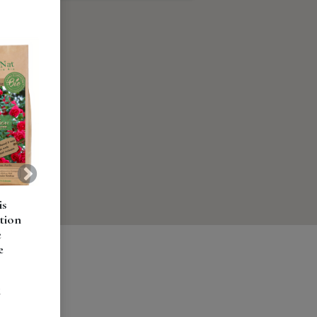
Suivant
is
tion
e
e