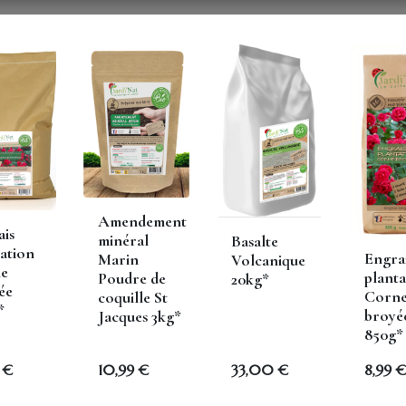
Vous êtes un...
Astuces de pros
Boutique en ligne
N
Amendement
edent
ais
minéral
Basalte
ation
Engra
Marin
Volcanique
e
planta
Poudre de
20kg*
ée
Corn
coquille St
*
broyé
Jacques 3kg*
850g*
€
10,99
€
33,00
€
8,99
€