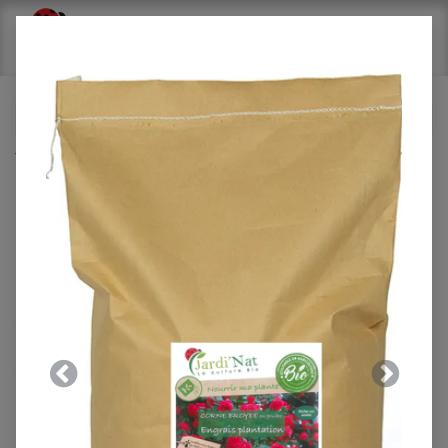
Tous les produits
Carton : Purin de sureau 1,5L*(8 unités)
Précedent
Suivant