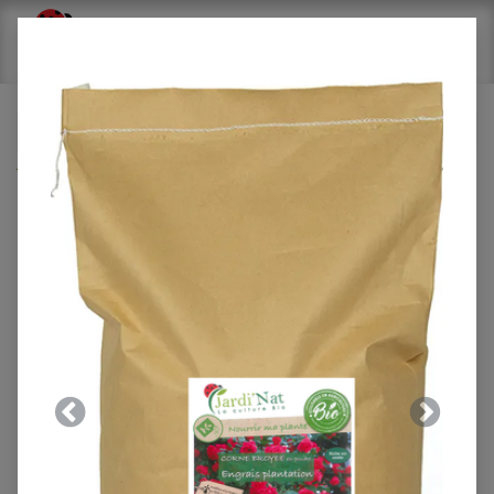
Tous les produits
Engrais agrumes et petits fruits 10Kg*
Précedent
Suivant