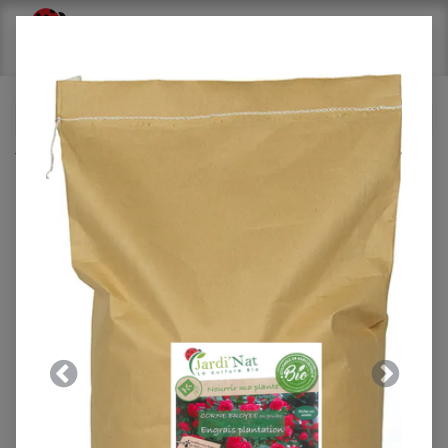
Tous les produits
Engrais Coup de fouet 850g
Précedent
Suivant