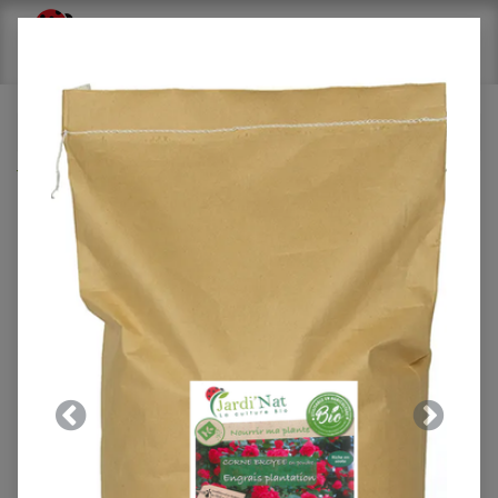
Tous les produits
Carton : Engrais Arbres fruitiers 850g* (14 unités)
Précedent
Suivant