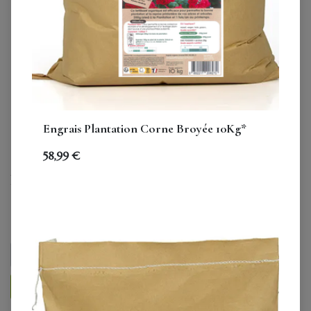
Engrais Plantation Corne Broyée 10Kg*
Carton : Engrais Arbres
58,99
€
fruitiers 850g* (14 unités)
99,99
€
TVA comprise
AJOUTER AU PANIER
ENTRETIEN ACHETER