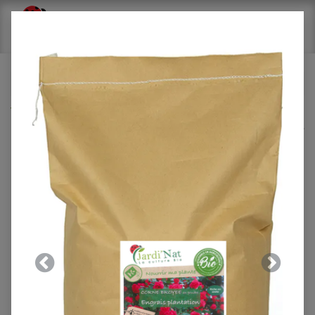
Tous les produits
professionnels
Big-Bag : Amendement calcaire riche en lithothamne
(600kg*)
Précedent
Suivant