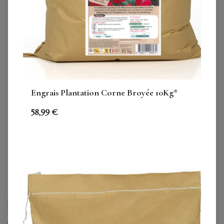
Engrais Plantation Corne Broyée 10Kg*
Big-Bag : Amendement
58,99
€
calcaire riche en
lithothamne (600kg*)
407,00
€
TVA comprise