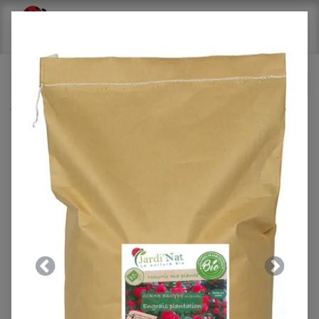
Tous les produits
Biohumus Engrais vert 500g*
Précedent
Suivant