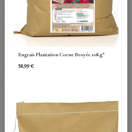
professionnels
jardiniers
distributeu
Engrais Plantation Corne Broyée 10Kg*
58,99
€
Carton : Purin d'ortie 1,5L*
Carton : Savon noir bio 1L*
(8 unités)
(12 unités)
88,00
€
96,00
€