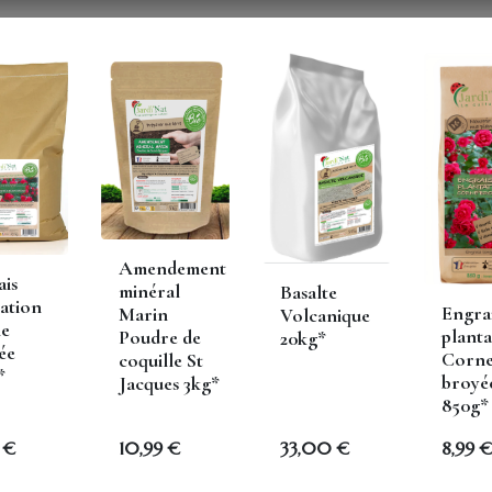
Vous êtes un...
Astuces de pros
Boutique en ligne
Amendement
edent
ais
minéral
Basalte
ation
Engra
Marin
Volcanique
 plantes naturelleme
e
planta
Poudre de
20kg*
ée
Corn
coquille St
*
broyé
Jacques 3kg*
de bouturage
850g*
€
10,99
€
33,00
€
8,99
€