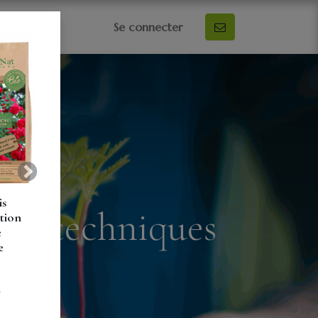
0
Se connecter
Suivant
is
nt : techniques
tion
e
e