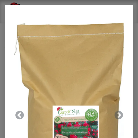
Tous les produits
Insecticide : spécial ravageurs 1,5L*
Précedent
Suivant