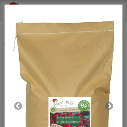
Tous les produits
Carton : Activateur de compost 500g* (15 unités)
Précedent
Suivant