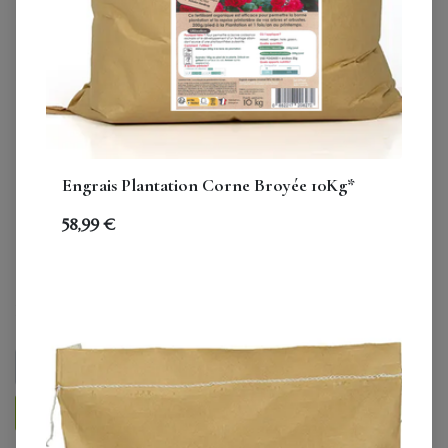
Engrais Plantation Corne Broyée 10Kg*
Carton : Activateur de
58,99
€
compost 500g* (15 unités)
109,08
€
TVA comprise
AJOUTER AU PANIER
ENTRETIEN ACHETER