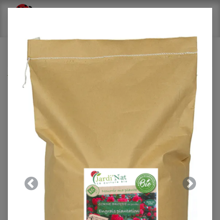
Tous les produits
Box : Fongicide BIB de 1.5L* (128 unités)
Précedent
Suivant