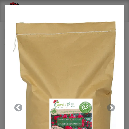
Tous les produits
Activ'nat
Carton : Amendement calcaire lithothamne 850g*
(14 unités)
Previous
Next