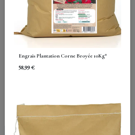
Engrais Plantation Corne Broyée 10Kg*
Carton : Amendement
58,99
€
calcaire lithothamne 850g*
(14 unités)
99.99
€
VAT Included